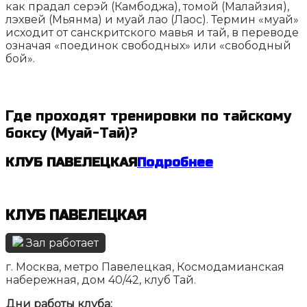
как прадал серэй (Камбоджа), томой (Малайзия),
лэхвей (Мьянма) и муай лао (Лаос). Термин «муай»
исходит от санскритского мавья и тай, в переводе
означая «поединок свободных» или «свободный
бой».
Где проходят тренировки по тайскому
боксу (Муай-Тай)?
КЛУБ ПАВЕЛЕЦКАЯ
Подробнее
КЛУБ ПАВЕЛЕЦКАЯ
Зал работает
г. Москва, метро Павелецкая, Космодамианская
набережная, дом 40/42, клуб Тай.
Дни работы клуба: