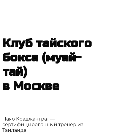
Клуб тайского
бокса (муай-
тай)
в Москве
Phayao Muay Thai Gym
Паяо Краджанграт —
сертифицированный тренер из
Таиланда