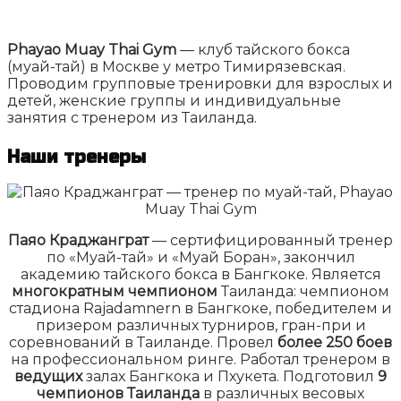
Phayao Muay Thai Gym
— клуб тайского бокса
(муай-тай) в Москве у метро Тимирязевская.
Проводим групповые тренировки для взрослых и
детей, женские группы и индивидуальные
занятия с тренером из Таиланда.
Наши тренеры
Паяо Краджанграт
— сертифицированный тренер
по «Муай-тай» и «Муай Боран», закончил
академию тайского бокса в Бангкоке. Является
многократным чемпионом
Таиланда: чемпионом
стадиона Rajadamnern в Бангкоке, победителем и
призером различных турниров, гран-при и
соревнований в Таиланде. Провел
более 250 боев
на профессиональном ринге. Работал тренером в
ведущих
залах Бангкока и Пхукета. Подготовил
9
чемпионов Таиланда
в различных весовых